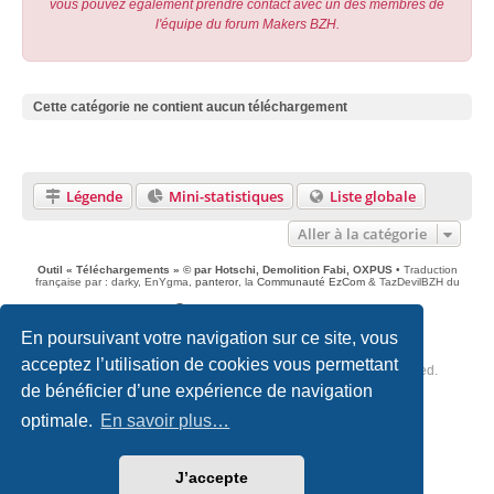
vous pouvez également prendre contact avec un des membres de
l'équipe du forum Makers BZH.
Cette catégorie ne contient aucun téléchargement
Légende
Mini-statistiques
Liste globale
Aller à la catégorie
Outil « Téléchargements » © par Hotschi, Demolition Fabi, OXPUS
• Traduction
française par : darky, EnYgma,
panteror
, la
Communauté EzCom
& TazDevilBZH du
Accueil du forum
A propos
Supprimer les cookies
Fuseau horaire sur
UTC+02:00
En poursuivant votre navigation sur ce site, vous
acceptez l’utilisation de cookies vous permettant
Copyright © 2020 - 2026 Forum Makers BZH All rights reserved.
de bénéficier d’une expérience de navigation
Développé par
phpBB
® Forum Software © phpBB Limited
optimale.
En savoir plus…
Traduction française officielle
©
Miles Cellar
Style
we_universal
created by INVENTEA & v12mike
Optimized by:
phpBB SEO
J’accepte
Confidentialité
|
Conditions