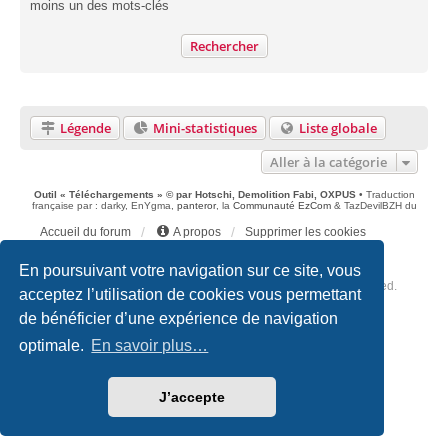
moins un des mots-clés
Légende
Mini-statistiques
Liste globale
Aller à la catégorie
Outil « Téléchargements » © par Hotschi, Demolition Fabi, OXPUS
• Traduction
française par : darky, EnYgma,
panteror
, la
Communauté EzCom
& TazDevilBZH du
Accueil du forum
A propos
Supprimer les cookies
Fuseau horaire sur
UTC+02:00
En poursuivant votre navigation sur ce site, vous
Copyright © 2020 - 2026 Forum Makers BZH All rights reserved.
acceptez l’utilisation de cookies vous permettant
de bénéficier d’une expérience de navigation
Développé par
phpBB
® Forum Software © phpBB Limited
Traduction française officielle
©
Miles Cellar
optimale.
En savoir plus…
Style
we_universal
created by INVENTEA & v12mike
Optimized by:
phpBB SEO
Confidentialité
|
Conditions
J’accepte