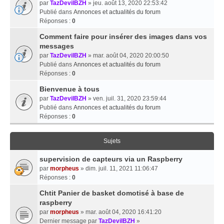
par
TazDevilBZH
» jeu. août 13, 2020 22:53:42
Publié dans
Annonces et actualités du forum
Réponses :
0
Comment faire pour insérer des images dans vos
messages
par
TazDevilBZH
» mar. août 04, 2020 20:00:50
Publié dans
Annonces et actualités du forum
Réponses :
0
Bienvenue à tous
par
TazDevilBZH
» ven. juil. 31, 2020 23:59:44
Publié dans
Annonces et actualités du forum
Réponses :
0
Sujets
supervision de capteurs via un Raspberry
par
morpheus
» dim. juil. 11, 2021 11:06:47
Réponses :
0
Chtit Panier de basket domotisé à base de
raspberry
par
morpheus
» mar. août 04, 2020 16:41:20
Dernier message par
TazDevilBZH
»