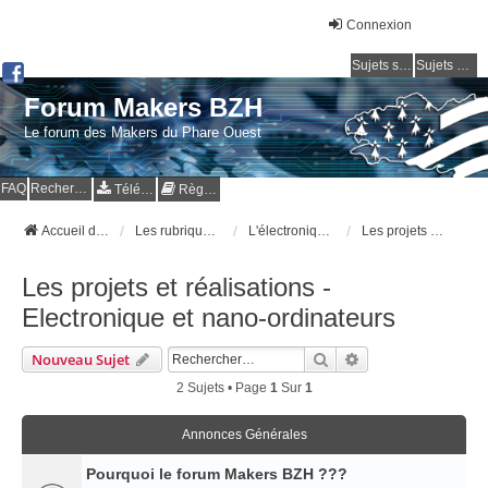
Connexion
Sujets sans réponse
Sujets actifs
Forum Makers BZH
Le forum des Makers du Phare Ouest
FAQ
Rechercher
Téléchargements
Règles
Accueil du forum
Les rubriques du forum MakersBZH
L'électronique et les nano-ordinateurs
Les projets et réalisations - Electronique et nano-ordinateurs
Les projets et réalisations -
Electronique et nano-ordinateurs
Rechercher
Recherche Avancé
Nouveau Sujet
2 Sujets • Page
1
Sur
1
Annonces Générales
Pourquoi le forum Makers BZH ???