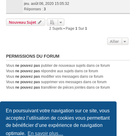
jeu. août 06, 2020 15:05:32
Réponses :
3
Nouveau Sujet
2 Sujets • Page
1
Sur
1
Aller
PERMISSIONS DU FORUM
Vous
ne pouvez pas
publier de nouveaux sujets dans ce forum
Vous
ne pouvez pas
répondre aux sujets dans ce forum
Vous
ne pouvez pas
modifier vos messages dans ce forum
Vous
ne pouvez pas
supprimer vos messages dans ce forum
Vous
ne pouvez pas
transférer de pièces jointes dans ce forum
Accueil du forum
A propos
Supprimer les cookies
En poursuivant votre navigation sur ce site, vous
Fuseau horaire sur
UTC+02:00
acceptez l’utilisation de cookies vous permettant
Copyright © 2020 - 2026 Forum Makers BZH All rights reserved.
de bénéficier d’une expérience de navigation
optimale.
En savoir plus…
Développé par
phpBB
® Forum Software © phpBB Limited